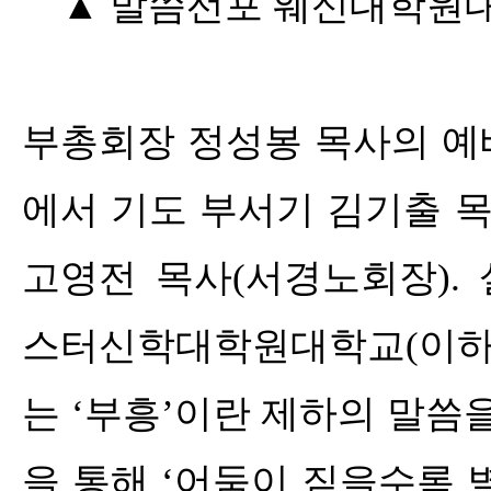
▲
말씀선포 웨신대학원대
부총회장 정성봉 목사의 예
에서 기도 부서기 김기출 
고영전 목사
(
서경노회장
).
스터신학대학원대학교
(
이하
는
‘
부흥
’
이란 제하의 말씀
을 통해
‘
어둠이 짙을수록 