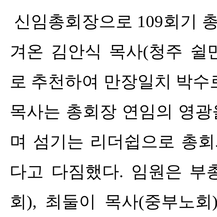
신임총회장으로
109
회기 
겨온 김안식 목사
(
청주 쉴
로 추천하여 만장일치 박수
목사는 총회장 연임의 영광
며 섬기는 리더쉽으로 총
다고 다짐했다
.
임원은 부
회
),
최둘이 목사
(
중부노회