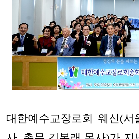
대한예수교장로회 웨신
(
서
사
,
총무 김복래 목사
)
가 