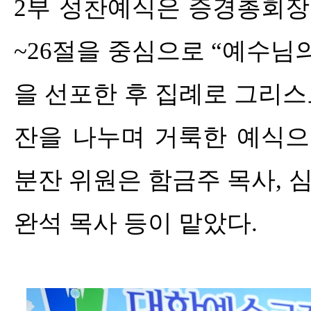
2
부 성찬예식은 증경총회장
~26
절을 중심으로
“
예수님의
을 선포한 후 집례로 그리
잔을 나누며 거룩한 예식
분잔 위원은 함금주 목사
,
심
완석 목사 등이 맡았다
.