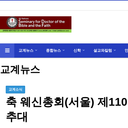
교계뉴스
종합뉴스
신학
설교와칼럼
교계뉴스
교계소식
축 웨신총회(서울) 제11
추대