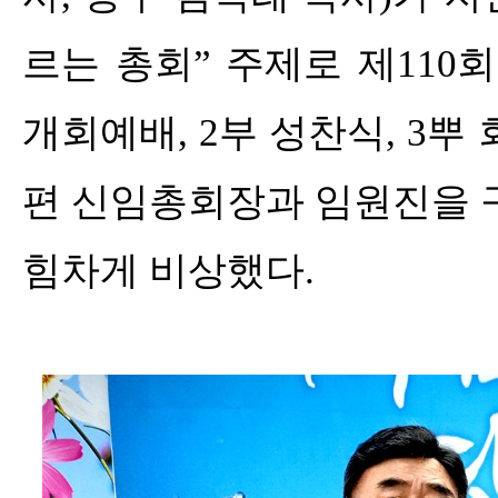
르는 총회
”
주제로 제
110
회
개회예배
, 2
부 성찬식
, 3
뿌 
편 신임총회장과 임원진을 
힘차게 비상했다
.