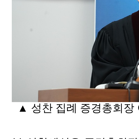
▲ 성찬 집례 증경총회장 