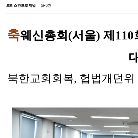
크리스챤포토저널
0건
축
웨신총회
(
서울
)
제
110
북한교회회복
,
헙법개던위 