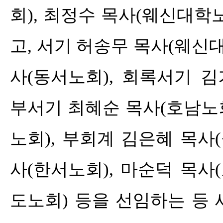
회
),
최정수 목사
(
웨신대학
고
,
서기 허송무 목사
(
웨신
사
(
동서노회
),
회록서기 김
부서기 최혜순 목사
(
호남노
노회
),
부회계 김은혜 목사
(
사
(
한서노회
),
마순덕 목사
(
도노회
)
등을 선임하는 등 