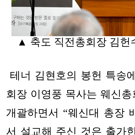
▲ 축도 직전총회장 김헌수
테너 김현호의 봉헌 특송에
회장 이영풍 목사는 웨신총
개괄하면서
“
웨신대 총장 
서 설교해 주신 것은 출가