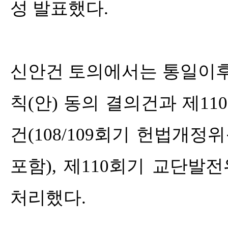
성 발표했다
.
신안건 토의에서는 통일이
칙
(
안
)
동의 결의건과 제
110
건
(108/109
회기 헌법개정위
포함
),
제
110
회기 교단발전
처리했다
.