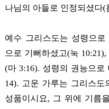
나님의 아들로 인정되셨다
(
예수 그리스도는 성령으로
으로 기뻐하셨고
(
눅
10:21),
(
마
3:16).
성령의 권능으로
14).
고운 가루는 그리스도
성품이시요
,
그 위에 기름