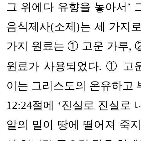
그 위에다 유향을 놓아서
’
음식제사
(
소제
)
는 세 가지
가지 원료는
①
고운 가루
,
원료가 사용되었다
.
①
고
이는 그리스도의 온유하고 
12:24
절에
‘
진실로 진실로 
알의 밀이 땅에 떨어져 죽지