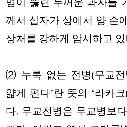
멍이 뚫린 두꺼운 과자를
께서 십자가 상에서 양 손
상처를 강하게 암시하고 
⑵
누룩 없는 전병
(
무교전
얇게 편다
’
란 뜻의
‘
라카크
다
.
무교전병은 무교병보다