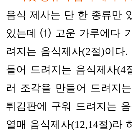
음식 제사는 단 한 종류만 
있는데
⑴
고운 가루에다 
려지는 음식제사
(2
절
)
이다
.
들어 드려지는 음식제사
(4
러 조각을 만들어 드려지
튀김판에 구워 드려지는 
열매 음식제사
(12,14
절
)
라 