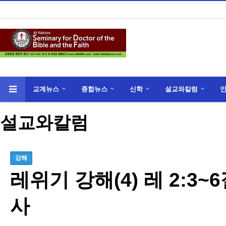
교계뉴스
종합뉴스
신학
설교와칼럼
설교와칼럼
강해
레위기 강해(4) 레 2:3
사