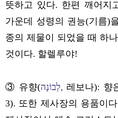
뜻하고 있다
.
한편 깨어지
가운데 성령의 권능
(
기름
)
종의 제물이 되었을 때 하
것이다
.
할렐루야
!
לְבוֹנָה
,
③
유향
(
레보나
):
향
3).
또한 제사장의 용품이다