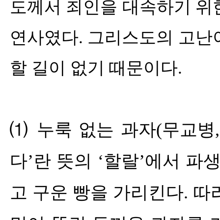
도께서 죄인을 대속하기 위
연사였다
.
그리스도의 고난이
할 길이 없기 때문이다
.
⑴
누룩 없는 과자
(
무교병
다
’
란 뜻의
‘
할랄
’
에서 파생
고 구운 빵을 가리킨다
.
따