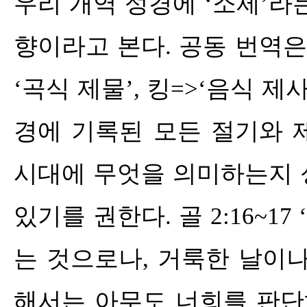
우리 개역 성경에
‘
소제
’
라
향이라고 본다
.
공동 번역
‘
곡식 제물
’,
킹
=>‘
음식 제
경에 기록된 모든 절기와 
시대에 무엇을 의미하는지 
있기를 권한다
.
골
2:16~17 
는 것으로나
,
거룩한 날이나
해서는 아무도 너희를 판단