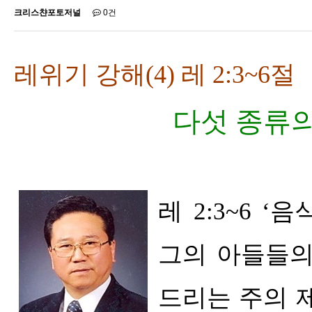
크리스챤포토저널
0건
레위기 강해
(4)
레
2:3~6
절
다섯 종류
레
2:3~6 ‘
음
그의 아들들의
드리는 주의 