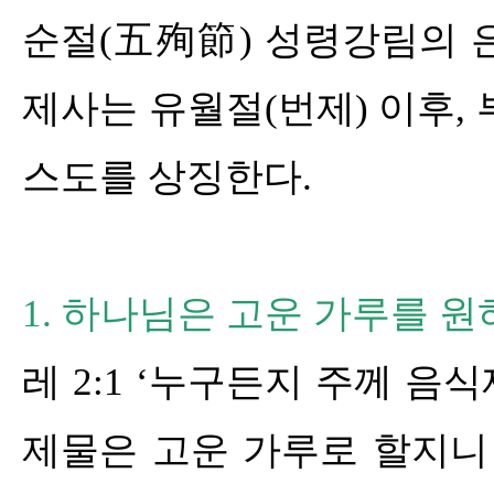
순절
(
五殉節
)
성령강림의 
제사는 유월절
(
번제
)
이후
,
스도를 상징한다
.
1.
하나님은 고운 가루를 원
레
2:1 ‘
누구든지 주께 음식
제물은 고운 가루로 할지니