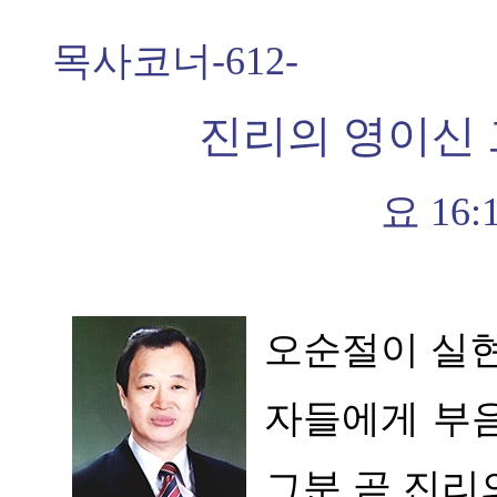
목사코너
-612-
진리의 영이신
요
16:
오순절이 실
자들에게 부
그분 곧 진리