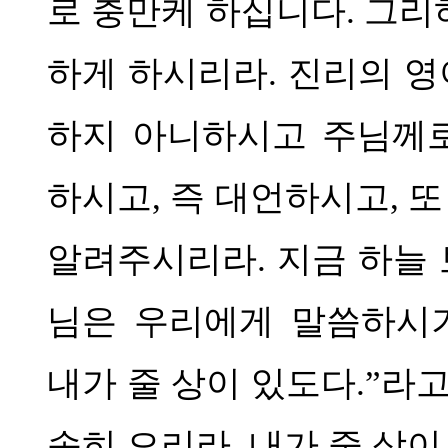
로 충만케 하십니다
.
그리
하게 하시리라
.
진리의 영
하지 아니하시고 주님께
하시고
,
즉 대언하시고
,
또
알려주시리라
.
지금 하늘
님은 우리에게 말씀하
내가 줄 상이 있도다
.”
라고
속히 오리라
,
내가 줄 상이