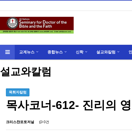
교계뉴스
종합뉴스
신학
설교와칼럼
설교와칼럼
목회자칼럼
목사코너-612- 진리의 
크리스챤포토저널
0건