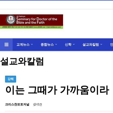
교계뉴스
종합뉴스
신학
설교와칼럼
설교와칼럼
강해
이는 그때가 가까움이라
크리스챤포토저널
0건