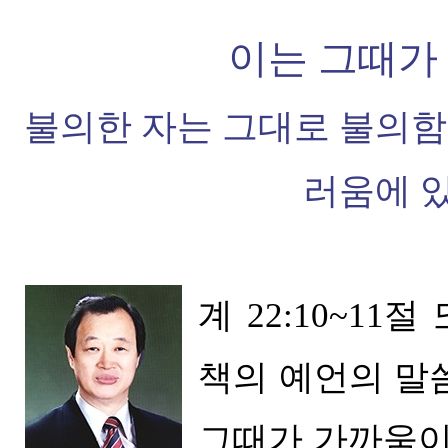
이는 그때가
불의한 자는 그대로 불의
러움에 
계
22:10~11
절 
책의 예언의 말
그때가 가까움