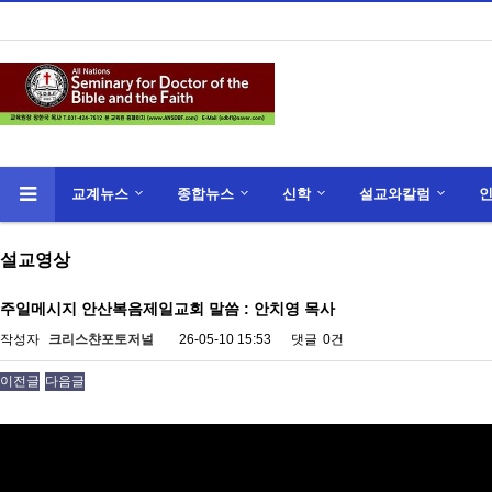
교계뉴스
종합뉴스
신학
설교와칼럼
설교영상
주일메시지 안산복음제일교회 말씀 : 안치영 목사
작성자
크리스챤포토저널
26-05-10 15:53
댓글
0건
이전글
다음글