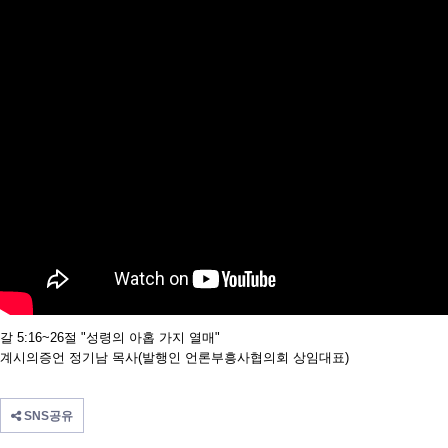
갈 5:16~26절 "성령의 아홉 가지 열매"
계시의증언 정기남 목사(발행인 언론부흥사협의회 상임대표)
SNS공유