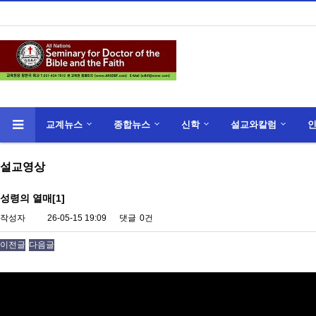
교계뉴스
종합뉴스
신학
설교와칼럼
설교영상
성령의 열매[1]
작성자
26-05-15 19:09
댓글
0건
이전글
다음글