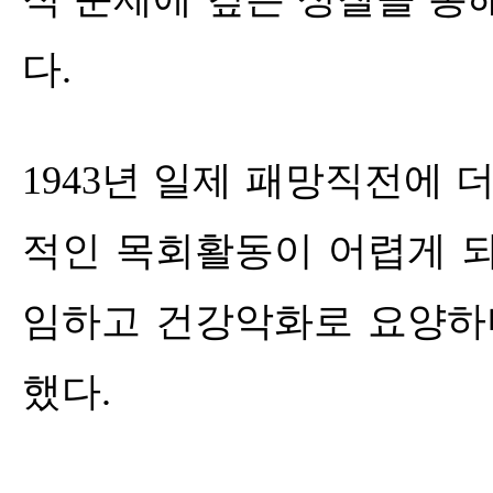
다
.
1943
년 일제 패망직전에 더
적인 목회활동이 어렵게 
임하고 건강악화로 요양하
했다
.