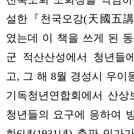
설한
『
천국오강
(
天國五
였는데 이 책을 쓰게 된 
군 적산산성에서 청년들
고
,
그 해
8
월 경성시 우이
기독청년연합회에서 산상보
청년들의 요구에 응하여 
화
6
년
(1931
년
)
출판 인가가