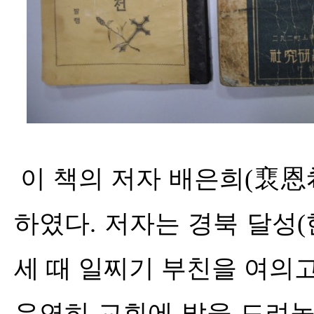
이 책의 저자 배은희
(
裵恩
하였다
.
저자는 경북 달성
(
세 때 일찌기 부친을 여의
우연히 교회에 발을 드려놓