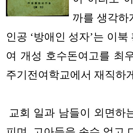
까를 생각하
인공
‘
방애인 성자
’
는 이북
여 개성 호수돈여고를 최
주기전여학교에서 재직하게
교회 일과 남들이 외면하
피며
,
고아들을 손수 업고 