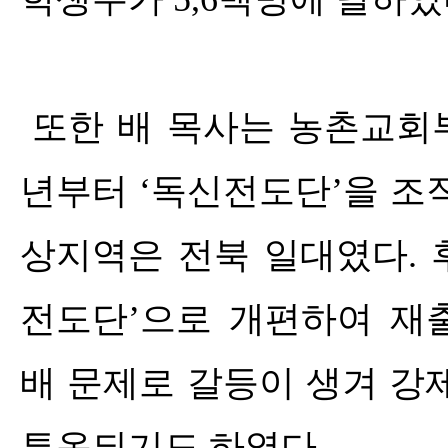
또한 배 목사는 농촌교
년부터
‘
독신전도단
’
을 조
상지역은 전북 일대였다
.
전도단
’
으로 개편하여 재
배 문제로 갈등이 생겨 강
투옥되기도 하였다
.