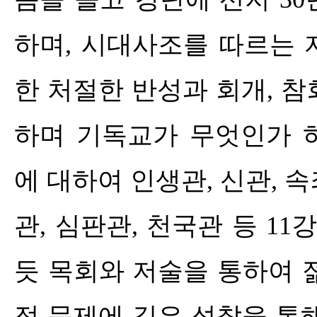
하며
,
시대사조를 따르는 
한 처절한 반성과 회개
,
참
하며 기독교가 무엇인가 
에 대하여 인생관
,
신관
,
속
관
,
심판관
,
천국관 등
11
강
듯 목회와 저술을 통하여
적 문제에 깊은 성찰을 통