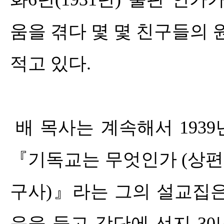
움을 겪다 몇 몇 친구들의
적고 있다
.
배 목사는 계속해서
1939
『
기독교는 무엇인가
(
상편
구사
)
』
라는 그의 설교집은
음을 들고 강단에 선지
30