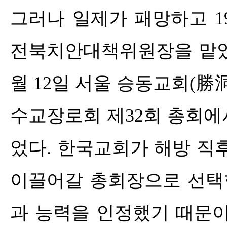
그러나 일제가 패망하고
1
전북치안대책위원장을 맡
월
12
일 서울 승동교회
(
勝
수교장로회 제
32
회 총회에
었다
.
한국교회가 해방 직
이끌어갈 총회장으로 선택
과 능력을 인정했기 때문