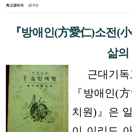
최고관리자
0건
『
방애인
(
方愛仁
)
소전
(
小
삶의
근대기독
『
방애인
(
方
치원
)
』
은 
이 이리도 