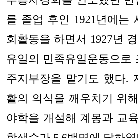
를 졸업 후인
1921
년에는 
회활동을 하면서
1927
년 
유일의 민족유일운동으로 
주지부장을 맡기도 했다
.
활의 의식을 깨우치기 위해
야학을 개설해 계몽과 교
학생수가
5,6
백명에 달하였