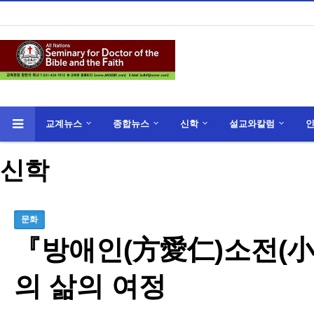
교계뉴스
종합뉴스
신학
설교와칼럼
신학
문화
『방애인(方愛仁)소전(小
의 삶의 여정