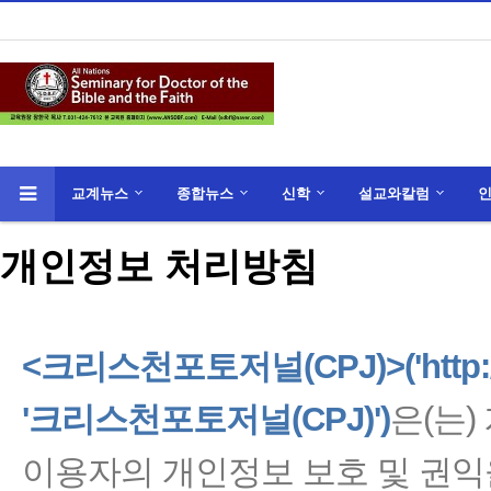
교계뉴스
종합뉴스
신학
설교와칼럼
개인정보 처리방침
<크리스천포토저널(CPJ)>('http://
'크리스천포토저널(CPJ)')
은(는
이용자의 개인정보 보호 및 권