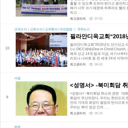
출할 수 있도록 도와야 된다고 증언하
해가 너무 크기 때문에 하루라도 빨리
하고 . . .
최고관리자
/
07-02
교계소식ㅣ교회소식 l 교계행사 l 건강칼럼 ㅣ 국제뉴스
필라안디옥교회“2018
필라안디옥교회“2018년도 단기선교 파
10
1시 OICC예배(One in Christ C
해외 선교 14개 팀과 지금, 여기서부터의
리조나 나바호 등 전 세계 24개 지역이다
최고관리자
/
06-02
사설
<성명서> -북미회담 
<성명서> -북미회담 취소와 관련 대화
9
회담이 무산되었다. 우리는 한반도의 
안의 기대와 희망이 절망과 탄식으로 
우리는 북미 정상 간의 . . .
최고관리자
/
05-25
탐방