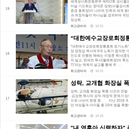
세계성시화운동본부 제412회 성시월요
이날 기도회는 정대준 장로(서울성시화
19
증경 총회장)이 나라와 민족과 세계 
과 위정자들이 하나님을 경외하며 국민의
정상회 . . .
최고관리자
/
10-31
“대한예수교장로회정통
“대한예수교장로회정통총회 정기노회” 
장 양정섭 목사와 8개 노회가 참석한 
18
인도로 진행된 예배는 이영춘 목사(중앙
의 설교, 한세전 목사(월례회장)의 축
7)”라는 제목의 설교를 통해 주 . . .
최고관리자
/
10-31
성락, 교개협 화장실 
성락, 교개협 화장실 폭행 사건의 전말
·김성현 목사의 성적·재정적 문제가 있
17
으로 나뉘어 분쟁 중. 지난 2018. 
던 여성들과 아이들 총 10여 명을 폭
. .
최고관리자
/
10-25
"내 영혼아 신령하자"