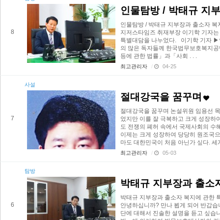
인물탐방 / 박태규 지
인물탐방 / 박태규 지부장과 출소자 복
8
지저스타임즈 취재부장 이기학 기자는
특별대담을 나누었다. 이기학 기자 ▶
의 많은 독자들께 한국법무보호복지공
등에 관한 법률」과「사회 . . .
최고관리자
/
04-25
사설
절대강국을 꿈꾸며
절대강국을 꿈꾸며 논설위원 임용선 목사
7
었지만 이를 잘 극복하고 크게 성장하여
도 전쟁의 폐허 속에서 국제사회의 수
이제는 크게 성장하여 당당히 원조국으
마도 대한민국이 처음 아닌가 싶다. 세계 
최고관리자
/
05-03
탐방
박태규 지부장과 출소
박태규 지부장과 출소자 복지에 관한 
6
안녕하십니까? 만나 뵙게 되어 반갑습
단에 대해서 진솔한 설명을 듣고 싶