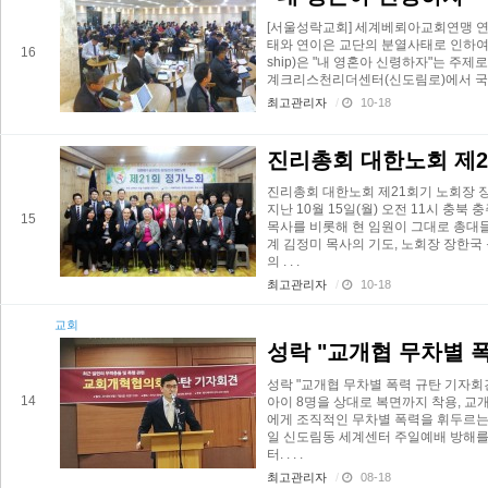
[서울성락교회] 세계베뢰아교회연맹 
태와 연이은 교단의 분열사태로 인하여 201
16
ship)은 "내 영혼아 신령하자"는 주제
계크리스천리더센터(신도림로)에서 국내외 2
최고관리자
/
10-18
진리총회 대한노회 제2
진리총회 대한노회 제21회기 노회장 
지난 10월 15일(월) 오전 11시 
15
목사를 비롯해 현 임원이 그대로 총대
계 김정미 목사의 기도, 노회장 장한국 
의 . . .
최고관리자
/
10-18
교회
성락 "교개협 무차별 
성락 "교개협 무차별 폭력 규탄 기
14
아이 8명을 상대로 복면까지 착용, 교
에게 조직적인 무차별 폭력을 휘두르는 사
일 신도림동 세계센터 주일예배 방해를
터. . . .
최고관리자
/
08-18