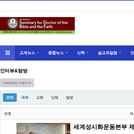
교계뉴스
종합뉴스
신학
설교와칼럼
인터뷰&탐방
Total 64건
4 페이지
전체
국제
교회
단체
탐방
번호
제
세계성시화운동본부 제