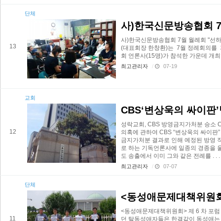
단체
사)한국신문방송협회 
사)한국신문방송협회 7월 월례회 "선
13
(대표회장 한창환)는 7월 정례회의를 
회 언론사(15명)가 참석한 가운데 개최했 .
최고관리자
/
07-19
교회
CBS‘변상욱의 싸이판
성락교회, CBS 방영금지가처분 승소
12
의혹에 관하여 CBS “변상욱의 싸이판
금지가처분 결과로 인해 예정된 방영 
로 하는 기독언론사에 일종의 경종을 울
도 송출에서 이미 그와 같은 전례를 . . .
최고관리자
/
07-07
단체
<동성애문제대책위원회>
<동성애문제대책위원회> 제 6 차 포
11
던 탈동성애자들은 한결같이 동성애는