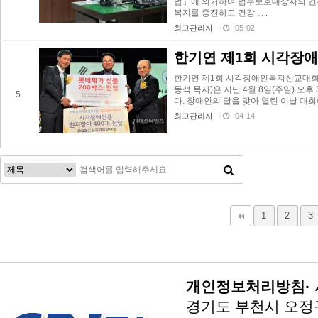
법」에 의거하여 법무보호대상자의 건
복지를 증진하고 건강 . . .
최고관리자
/
05-02
한기연 제1회 시각장
한기연 제1회 시각장애인복지선교대회 
동석 목사)은 지난 4월 8일(주일) 
5
다. 장애인의 달을 맞아 열린 이날 대회에 .
최고관리자
/
04-14
맨끝
1
2
3
개인정보처리방침
·
경기도 부천시 오정구 지