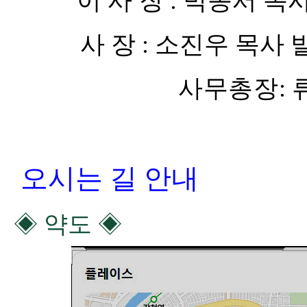
이 사 장
:
박종서 목사
사 장
:
소진우 목사
사무총장
:
오시는 길 안내
◈
약도
◈