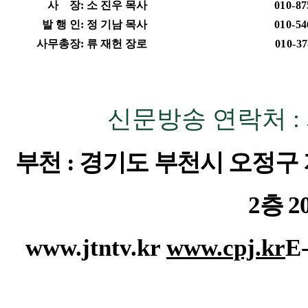
사 장
:
소 진우 목사
010-87
발 행 인
:
정 기남 목사
010-54
사무총장
:
류 재헌 장로
010-37
신문방송 연락처
:
부천
:
경기도 부천시 오정구
2
층
2
www.jtntv.kr
www.cpj.kr
E-