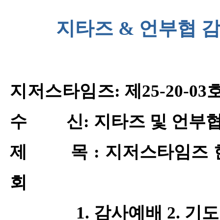
지타즈
&
언부협 
지저스타임즈
:
제
25-20-03
수 신
:
지타즈 및 언부협
제 목
:
지저스타임즈
회
1.
감사예배
2.
기