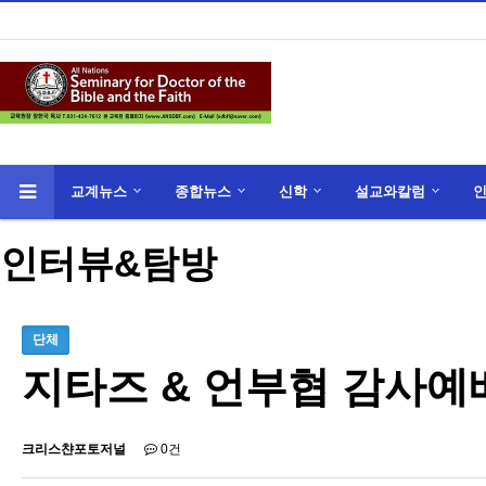
교계뉴스
종합뉴스
신학
설교와칼럼
인터뷰&탐방
단체
지타즈 & 언부협 감사예
크리스챤포토저널
0건