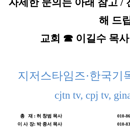
자세한 문의는 아래 참고
/
해 드
교회
☎
이길수 목
지저스타임즈
·
한국기
cjtn tv, cpj tv, gi
총 재
:
허 창범 목사
010-8
이 사 장
:
박 종서 목사
010-8