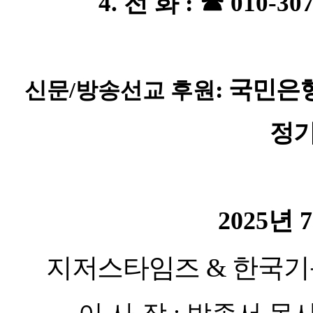
4.
전 화
:
☎
010-30
:
국민은
신문
/
방송선교 후원
정
2025
년
7
지저스타임즈
&
한국기