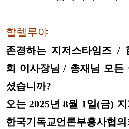
할렐루야
존경하는 지저스타임즈
/
회 이사장님
/
총재님 모든 
셨습니까
?
오는
2025
년
8
월
1
일
(
금
)
지
한국기독교언론부흥사협의회