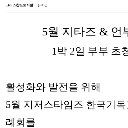
크리스챤포토저널
0건
5
월 지타즈
&
언
1
박
2
일 부부 초
활성화와 발전을 위해
5
월 지저스타임즈 한국기
례회를