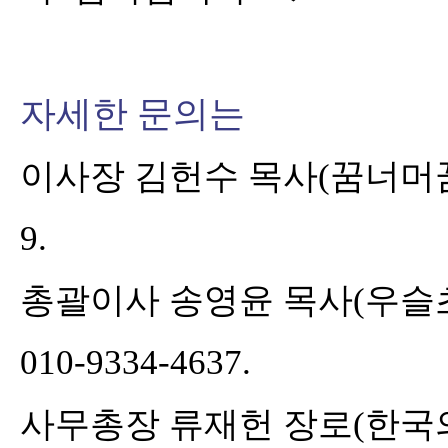
자세한 문의는
이사장 김헌수 목사
(
꿈너머
9.
총괄이사 송영윤 목사
(
우슬
010-9334-4637.
사무총장 류재헌 장로
(
한국