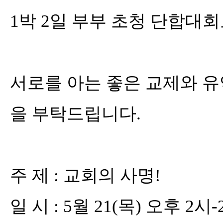
1
박
2
일 부부 초청 단합대
서로를 아는 좋은 교제와 유
을 부탁드립니다
.
주 제
:
교회의 사명
!
일 시
: 5
월
21(
목
)
오후
2
시
-