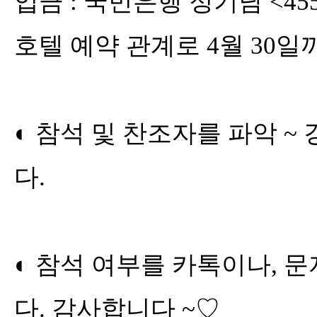
입금
:
국민은행 정기남
<45
호텔 예약 관계로
4
월
30
일
◐
참석 및 찬조자를 파악
~
다
.
◐
참석 여부를 카톡이나
,
문
다
.
감사합니다
~
♡