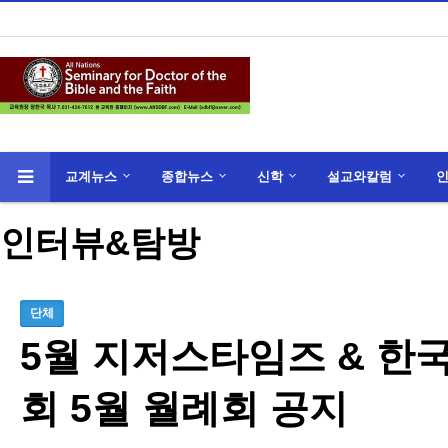
교계뉴스
종합뉴스
신학
설교와칼럼
인터뷰&탐방
단체
5월 지저스타임즈 & 
회 5월 월례회 공지