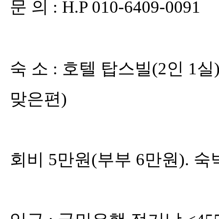
문 의
: H.
P 010-6409-0091
숙 소
:
호텔 탑스빌
(2
인
1
실
맞은편
)
회비
5
만원
(
부부
6
만원
).
숙