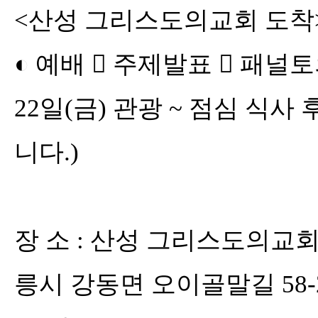
<
산성 그리스도의교회 도착
◐
예배

주제발표

패널
22
일
(
금
)
관광
~
점심 식사 
니다
.)
장 소
:
산성 그리스도의교
릉시 강동면 오이골말길
58-