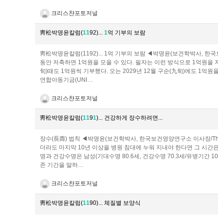
크리스챤포토저널
靑松박명윤칼럼(
1
1
92)...
1
억 기부의 보람
靑松박명윤칼럼(1192)... 1억 기부의 보람 ◀박명윤(보건학박사, 한국보건
동안 저축하면 1억원을 모을 수 있다. 필자는 이런 방식으로 1억원을 저
旬)때도 1억원씩 기부했다. 오는 2029년 12월 구순(九旬)에도 1억
연합아동기금(UNI…
크리스챤포토저널
靑松박명윤칼럼(
1
1
9
1
)... 건강하게 장수하려면...
장수(長壽) 법칙 ◀박명윤(보건학박사, 한국보건영양연구소 이사장/The Je
더라도 마지막 10년 이상을 병원 침대에 누워 지내야 한다면 그 시간
명과 건강수명은 남성(기대수명 80.6세, 건강수명 70.3세/유병기간 10.
존 기간을 말하…
크리스챤포토저널
靑松박명윤칼럼(
1
1
90)... 체질별 보양식