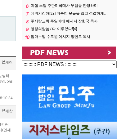
미셸 스틸 주한미국대사 부임을 환영하며
레위기강해[32] 거룩한 옷들을 입고 성결하게…
주사랑교회 주일예배 메시지 장한국 목사
영생의말씀 / 다-이루었다![4]
임마누엘 수도원 메시지 양현모 목사
새창
 발생하
8명, 5월
8:10:34
새창
성령감림
목사(연세