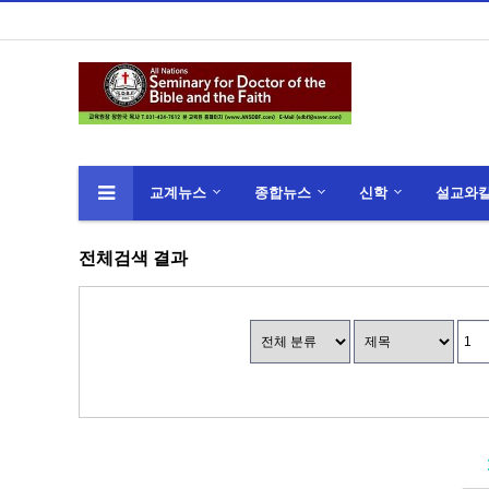
교계뉴스
종합뉴스
신학
설교와
위분류
전체검색 결과