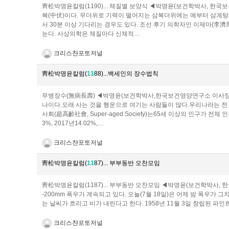
靑松박명윤칼럼(1190)... 체질별 보양식 ◀박명윤(보건학박사, 한국보건영
복(中伏)이다. 무더위로 기력이 떨어지는 삼복더위에는 예부터 삼계탕,
서 30분 이상 기다리는 경우도 있다. 조선 후기 의학자인 이제마(李濟
눈다. 사상의학은 체질마다 신체적…
크리스챤포토저널
靑松박명윤칼럼(
1
1
88)...백세인의 장수법칙
무병장수(無病長壽) ◀박명윤(보건학박사,한국보건영양연구소 이사장/The
나이다.오래 사는 것을 행운으로 여기는 사람들이 많다.우리나라는 전
사회(超高齡社會, Super-aged Society)는65세 이상의 인구가 전
3%, 2017년14.02%,…
크리스챤포토저널
靑松박명윤칼럼(
1
1
87)... 부부동반 오찬모임
靑松박명윤칼럼(1187)... 부부동반 오찬모임 ◀박명윤(보건학박사, 한국보
-200mm 폭우가 계속되고 있다. 오늘(7월 18일)은 어제 밤 폭우가 
는 날씨가 흐리고 비가 내린다고 한다. 1958년 11월 3일 창립된 파인트리클
크리스챤포토저널