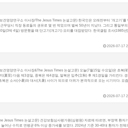
건영양연구소 이사장/The Jesus Times 논설고문) 한국인은 오래전부터 ‘개고기’를
 근무당시 직장 동료들의 권유로 몇 번 먹었으며 벌써 50년이 지났다. 그리고 통일부
0일(3박 4일) 방문했을 때 단고기(개고기) 요리를 대접받았다. 한국갤럽 조사(1985년
2026-07-17 2
건영양연구소 이사장&The Jesus Times 논설고문) 오늘(7월15일 수요일)은 초복(
하지(夏至) 다음 제3경일, 중복은 제4경일, 말복은 입추(立秋) 후 제1경일을 가리킨다. 
. 초복은 소서(小暑)와 대서(大暑) 사이가 되므로 더위가 본격적으로 오는 시기이다. 요
2026-07-17 2
esus Times 논설고문) 건강보험심사평가원(심평원) 자료에 따르면, 부정맥 환자가 
% 늘어난 수치로 연평균 6% 이상 증가세를 보였다. 2024년 기준 30-40대 환자가 전체의