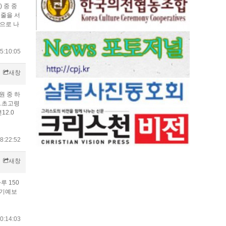
 중 중
 줄을 서
인으로 나
5:10:05
새창
원 중 하
.초고령
12.0
8:22:52
새창
루 150
일기예보
0:14:03