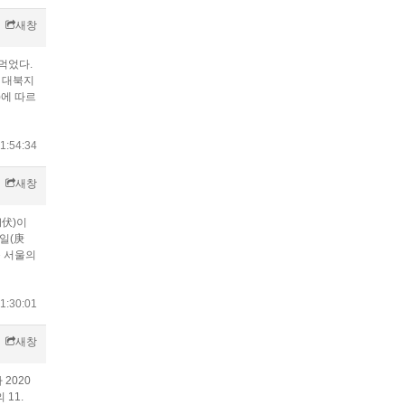
새창
 먹었다.
의 대북지
)에 따르
1:54:34
새창
初伏)이
경일(庚
즘 서울의
1:30:01
새창
2020
 11.