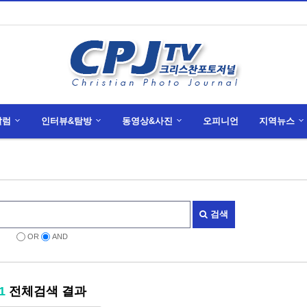
칼럼
인터뷰&탐방
동영상&사진
오피니언
지역뉴스
검색
OR
AND
1
전체검색 결과