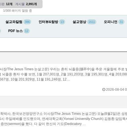
시판
12개
게시물
2,991개
1/300 페이지 열람 중
설교와칼럼
인터뷰&탐방
설교영상
오피니언
386
13
1611
31
PDF 뉴스
12
장/The Jesus Times 논설고문) 우리는 흔히 뇌졸중(腦卒中)을 추운 겨울철에 주로
자 수를 보면, 1월 207,001명, 2월 191,203명, 3월 195,301명, 4월 203,08
,667명, 10월 201,929명, 11월 191,246명, 12…
2026-08-04 0
학박사, 한국보건영양연구소 이사장/The Jesus Times 논설고문) 오늘(8월2일)은 
사가 11시 주일예배를 인도했으며, 연세대학교회(Yonsei University Church) 김동환 담임
 증언(sermon)을 했다. 다 같이 헌신의 기도(Dedicatory …