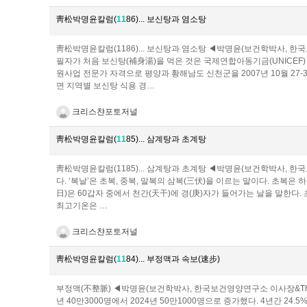
靑松박명윤칼럼(
1
1
86)... 보신탕과 염소탕
靑松박명윤칼럼(1186)... 보신탕과 염소탕 ◀박명윤(보건학박사, 한국보
필자가 처음 보신탕(補身湯)을 먹은 것은 국제연합아동기금(UNICEF)
원사업 전문가 자격으로 평양과 황해남도 신천군을 2007년 10월 27-3
면 지역별 보신탕 식용 경…
크리스챤포토저널
靑松박명윤칼럼(
1
1
85)... 삼계탕과 초계탕
靑松박명윤칼럼(1185)... 삼계탕과 초계탕 ◀박명윤(보건학박사, 한국보
다. ‘복날’은 초복, 중복, 말복의 삼복(三伏)을 이르는 말이다. 초복은 
日)은 60갑자 중에서 천간(天干)에 경(庚)자가 들어가는 날을 말한다
최고기온은 …
크리스챤포토저널
靑松박명윤칼럼(
1
1
84)... 부정맥과 속보(速步)
부정맥(不整脈) ◀박명윤(보건학박사, 한국보건영양연구소 이사장&The J
년 40만3000명에서 2024년 50만1000명으로 증가했다. 4년간 24.5