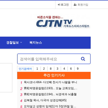
로그인
회원가입
경찰일보
복지뉴스
1
2
8
3
4
6
9
인기검색어
주간 인기기사
목사코너-664- 다섯째 천사가 나팔을 부니
靑松박명윤칼럼(1193)... 오늘 교회모임,…
靑松박명윤칼럼(1194)... 뇌경색과 뇌출혈
김복철 목사, 다국어 성경강해[45]
요약설교 성령의 임재[1] 마 3장16절 일…