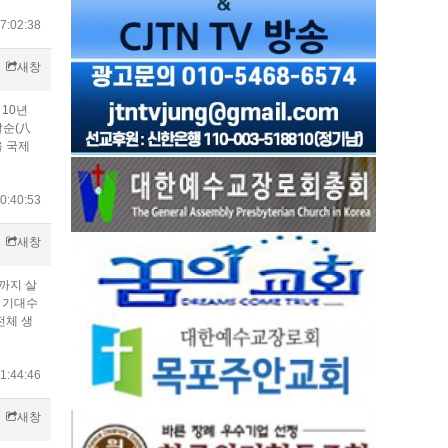
7:02:38
새창
 10년
팔순(八
을 국제
0:40:53
새창
세까지 살
준 기대수
전체 생
1:44:46
새창