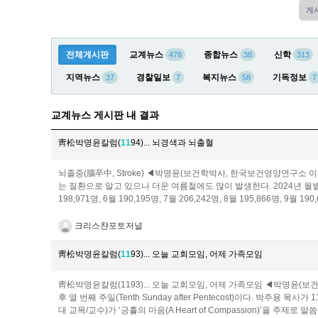
게
전체게시판
교계뉴스
종합뉴스
신학
478
38
313
지역뉴스
경찰일보
복지뉴스
기독정보
37
7
58
7
교계뉴스 게시판 내 결과
靑松박명윤칼럼(
1
1
94)... 뇌경색과 뇌출혈
뇌졸중(腦卒中, Stroke) ◀박명윤(보건학박사, 한국보건영양연구소 이사
는 질환으로 알고 있으나 더운 여름철에도 많이 발생한다. 2024년 월별 뇌졸중 환
198,971명, 6월 190,195명, 7월 206,242명, 8월 195,866명, 9월 190
크리스챤포토저널
靑松박명윤칼럼(
1
1
93)... 오늘 교회모임, 어제 가족모임
靑松박명윤칼럼(1193)... 오늘 교회모임, 어제 가족모임 ◀박명윤(보건
후 열 번째 주일(Tenth Sunday after Pentecost)이다. 박주용 목
대 교목/교수)가 ‘긍휼의 마음(A Heart of Compassion)’을 주제로 말씀