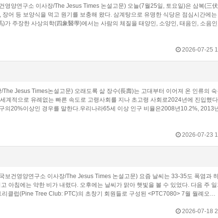
양연구소 이사장/The Jesus Times 논설고문) 오늘(7월25일, 토요일)은 삼복(三伏)
 장어 등 보양식을 먹고 원기를 보충해 왔다. 삼계탕으로 유명한 식당은 점심시간에는
馬)가 주장한 사상의학(四象醫學)에서는 사람의 체질을 태양인, 소양인, 태음인, 소음
2026-07-25 1
 Jesus Times논설고문) 오래도록 삶 장수(長壽)는 고대부터 이어져 온 인류의 숙
 세계적으로 유례없는 빠른 속도로 고령사회를 지나 초고령 사회로2024년에 진입했다
체 인구의20%이상인 경우를 말한다.우리나라65세 이상 인구 비율은2008년10.2%, 2013년
2026-07-23 1
건영양연구소 이사장/The Jesus Times 논설고문) 요즘 날씨는 33-35도 폭염과 하
그치고 아침에는 약한 비가 내렸다. 오후에는 날씨가 맑아 햇빛을 볼 수 있었다. 다음 주 
럽(Pine Tree Club: PTC)의 초창기 회원들로 구성된 <PTC7080> 7월 월례오…
2026-07-18 2